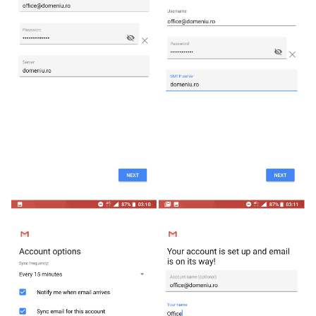
Generare FullBackup cPanel
Configurare GoMag
Configurare mail GoMag
Configurare Litespeed Cache
Plugin
Configurare redis pentru
pachetele Wordpress Pro
Cum sa vizualizați fișierele
ascunse în File Manager
Eroare 500