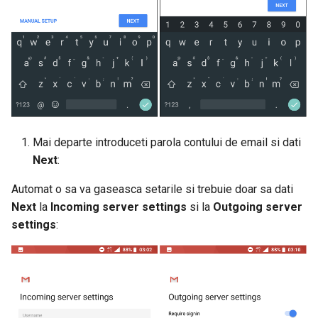
Acces SSH Linux/MacOS
Configurare Shopify
Cum se adaugă adresa de
mail în whitelist/blacklist
Cum se resetează parola la
Mai departe introduceti parola contului de email si dati
wp-admin
Next
:
Configurare înregistrare
Automat o sa va gaseasca setarile si trebuie doar sa dati
DMARC
Next
la
Incoming server settings
si la
Outgoing server
settings
:
Modificare versiune PHP
Modificare optiuni PHP
Modificare extensii PHP