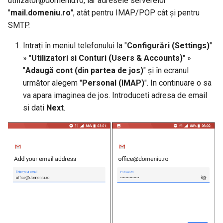
utilizator@domeniu.ro
, iar adresele serverelor
domenii .ro
din Plesk(Windows)
(Magento)
Cum să vă conectați în cPanel
s
"
mail.domeniu.ro
", atât pentru IMAP/POP cât și pentru
SMTP.
e
Configurare nameservere
Trimitere email prin SMTP
Cum se configurează 2FA în
personalizate la RoTLD
(Prestashop)
cPanel
a
Intrați în meniul telefonului la "
Configurări (Settings)
"
» "
Utilizatori si Conturi (Users & Accounts)
" »
r
Cum se renunță la domeniu
Trimitere email prin SMTP
Restaurare site din arhiva
"
Adaugă cont (din partea de jos)
" și în ecranul
(OpenCart)
locală
c
următor alegem "
Personal (IMAP)
". In continuare o sa
va apara imaginea de jos. Introduceti adresa de email
h
Cum import baza de date
si dati
Next
.
folosind cPanel sau Terminal
i
n
Cum se configurează aplicația
Python Flask in cPanel
g
Cum se adaugă cheia SSH în
cPanel
Acces SSH Windows