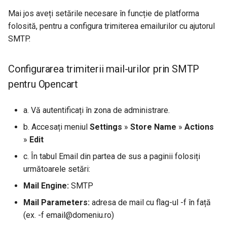
domenii .ro
Outlook 2013
din Plesk(Windows)
Cum să vă conectați în cPanel
s
Mai jos aveți setările necesare în funcție de platforma
e
folosită, pentru a configura trimiterea emailurilor cu ajutorul
Configurare nameservere
Configurare cont de email în
Cum se configurează 2FA în
personalizate la RoTLD
Thunderbird
SMTP.
cPanel
a
r
Cum se renunță la domeniu
Configurare cont de email pe
Restaurare site din arhiva
Configurarea trimiterii mail-urilor prin SMTP
iPhone
locală
c
pentru Opencart
h
Configurare cont de email pe
Cum import baza de date
a. Vă autentificați în zona de administrare.
Android
folosind cPanel sau Terminal
i
b. Accesați meniul
Settings
»
Store Name
»
Actions
n
Configurare cont de email în
Cum se configurează aplicația
»
Edit
Plesk
Python Flask in cPanel
g
c. În tabul Email din partea de sus a paginii folosiți
următoarele setări:
Cum se creează un cont de
Cum se adaugă cheia SSH în
Mail Engine:
SMTP
email în cPanel
cPanel
Mail Parameters:
adresa de mail cu flag-ul -f în față
Adăugare redirecționări
Acces SSH Windows
(ex. -f
email@domeniu.ro
)
conturi de emailuri în cPanel