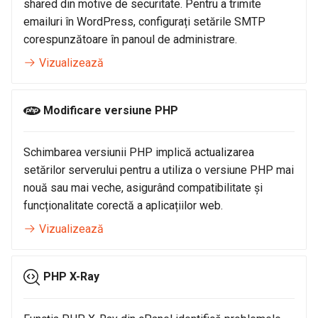
shared din motive de securitate. Pentru a trimite
Acces SSH Linux/MacOS
emailuri în WordPress, configurați setările SMTP
Cum se schimbă parola
corespunzătoare în panoul de administrare.
contului de email în cPanel
Configurare Shopify
Vizualizează
Configurare autoresponder în
Cum se adaugă adresa de
cPanel
mail în whitelist/blacklist
Modificare versiune PHP
Cum se bifează/debifează
Cum se resetează parola la
"Leave a copy of messages
wp-admin
Schimbarea versiunii PHP implică actualizarea
on the server™"?
setărilor serverului pentru a utiliza o versiune PHP mai
Configurare înregistrare
nouă sau mai veche, asigurând compatibilitate și
Cum se adaugă în sender
DMARC
funcționalitate corectă a aplicațiilor web.
domain whitelist în
Vizualizează
professional spam filter
Modificare versiune PHP
pentru BEH
Modificare optiuni PHP
PHP X-Ray
Eliminare mailuri din carantină
în SpamExpert
Modificare extensii PHP