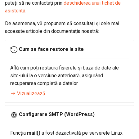
domenii .ro
Outlook 2013
din Plesk(Windows)
(Magento)
Cum să vă conectați în cPanel
puteți să ne contactați prin
deschiderea unui tichet de
s
asistență
.
e
Configurare nameservere
Configurare cont de email în
Trimitere email prin SMTP
Cum se configurează 2FA în
De asemenea, vă propunem să consultați și cele mai
personalizate la RoTLD
Thunderbird
(Prestashop)
cPanel
a
accesate articole din documentația noastră:
r
Cum se renunță la domeniu
Configurare cont de email pe
Trimitere email prin SMTP
Restaurare site din arhiva
iPhone
(OpenCart)
locală
Cum se face restore la site
c
h
Configurare cont de email pe
Cum import baza de date
Află cum poți restaura fișierele și baza de date ale
Android
folosind cPanel sau Terminal
i
site-ului la o versiune anterioară, asigurând
n
recuperarea completă a datelor.
Configurare cont de email în
Cum se configurează aplicația
Plesk
Python Flask in cPanel
Vizualizează
g
Cum se creează un cont de
Cum se adaugă cheia SSH în
Configurare SMTP (WordPress)
email în cPanel
cPanel
Adăugare redirecționări
Acces SSH Windows
Funcția
mail()
a fost dezactivată pe serverele Linux
conturi de emailuri în cPanel