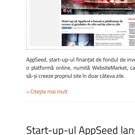
AppSeed, start-up-ul finanţat de fondul de inve
o platformă online, numită WebsiteMarket, care
să-şi creeze propriul site în doar câteva zile.
» Citește mai mult
Start-up-ul AppSeed la