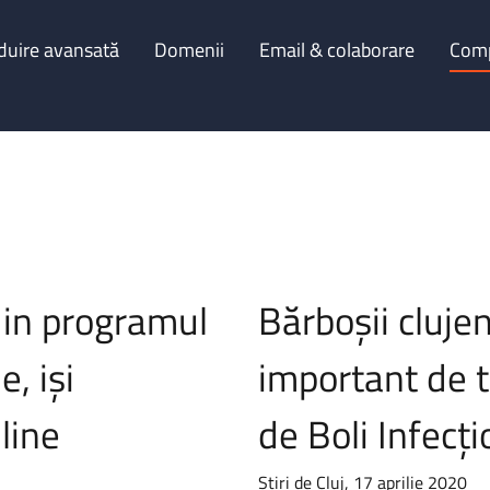
duire avansată
Domenii
Email & colaborare
Com
 din programul
Bărboșii clujen
, işi
important de te
line
de Boli Infecți
Știri de Cluj, 17 aprilie 2020