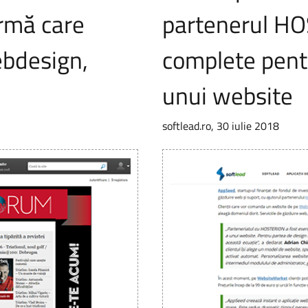
rmă care
partenerul HO
ebdesign,
complete pent
unui website
softlead.ro, 30 iulie 2018