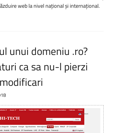
găzduire web la nivel naţional şi internaţional.
rul unui domeniu .ro?
turi ca sa nu-l pierzi
modificari
018