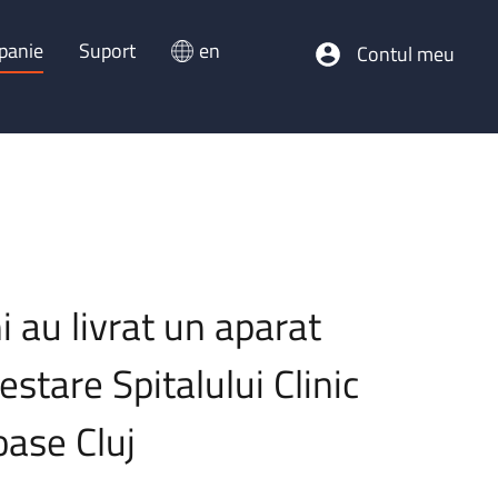
panie
Suport
en
Contul meu
i au livrat un aparat
stare Spitalului Clinic
oase Cluj