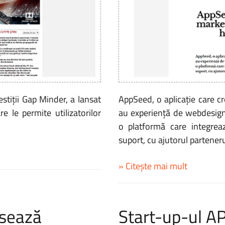
stiţii Gap Minder, a lansat
AppSeed, o aplicație care c
 le permite utilizatorilor
au experiență de webdesign
o platformă care integrea
suport, cu ajutorul partener
» Citește mai mult
nsează
Start-up-ul 