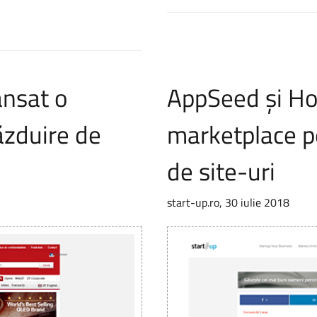
ansat o
AppSeed și Ho
ăzduire de
marketplace pe
de site-uri
start-up.ro, 30 iulie 2018