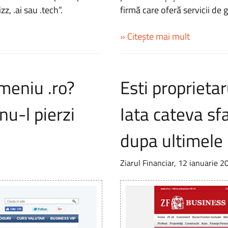
z, .ai sau .tech”.
firmă care oferă servicii de 
» Citește mai mult
omeniu .ro?
Esti proprieta
nu-l pierzi
Iata cateva sfa
dupa ultimele 
Ziarul Financiar, 12 ianuarie 2