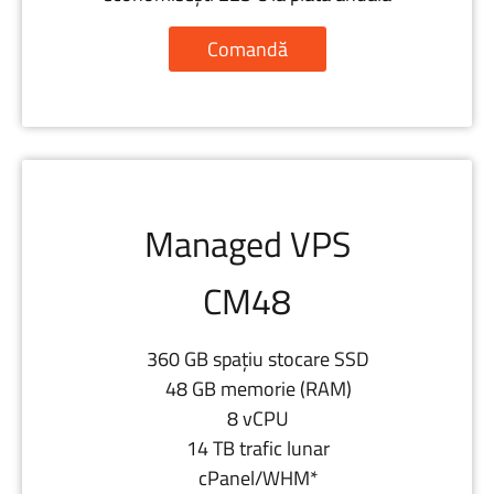
Comandă
Managed VPS
CM48
360 GB spațiu stocare SSD
48 GB memorie (RAM)
8 vCPU
14 TB trafic lunar
cPanel/WHM*