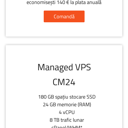
economisești 140 € la plata anuală
Comandă
Managed VPS
CM24
180 GB spațiu stocare SSD
24 GB memorie (RAM)
4 vCPU
8 TB trafic lunar
cPanel/WHM*