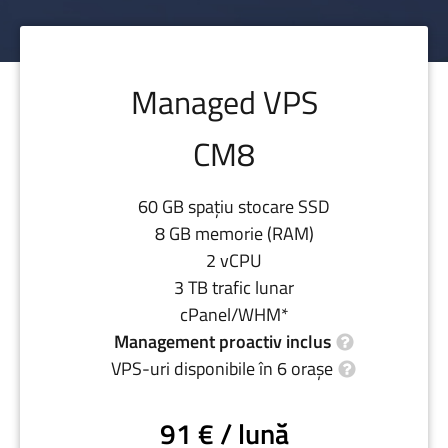
Managed VPS
CM8
60 GB spațiu stocare SSD
8 GB memorie (RAM)
2 vCPU
3 TB trafic lunar
cPanel/WHM*
Management proactiv inclus
VPS-uri disponibile în 6 orașe
91 € / lună