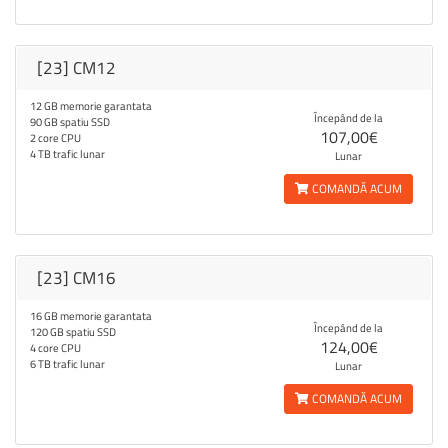
[23] CM12
12 GB memorie garantata
Începând de la
90 GB spatiu SSD
107,00€
2 core CPU
4 TB trafic lunar
Lunar
COMANDĂ ACUM
[23] CM16
16 GB memorie garantata
Începând de la
120 GB spatiu SSD
124,00€
4 core CPU
6 TB trafic lunar
Lunar
COMANDĂ ACUM