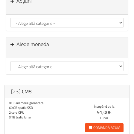
Acțiuni
Alege moneda
[23] CM8
8 GB memorie garantata
Începând de la
60 GB spatiu SSD
91,00€
2 core CPU
3 TB trafic lunar
Lunar
COMANDĂ ACUM