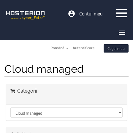
Contul meu
Toggl
navig
Română
Autentificare
Coșul meu
Cloud managed
Categorii