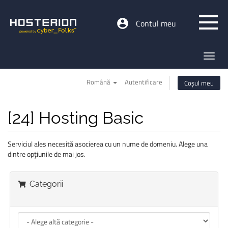
Contul meu
Toggl
navig
Română
Autentificare
Coșul meu
[24] Hosting Basic
Serviciul ales necesită asocierea cu un nume de domeniu. Alege una
dintre opţiunile de mai jos.
Categorii