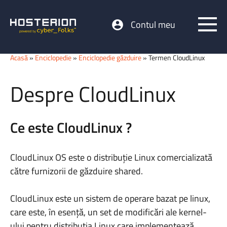
Contul meu
Acasă
»
Enciclopedie
»
Enciclopedie găzduire
» Termen CloudLinux
Despre CloudLinux
Ce este CloudLinux ?
CloudLinux OS este o distribuție Linux comercializată
către furnizorii de găzduire shared.
CloudLinux este un sistem de operare bazat pe linux,
care este, în esență, un set de modificări ale kernel-
ului pentru distribuția Linux care implementează