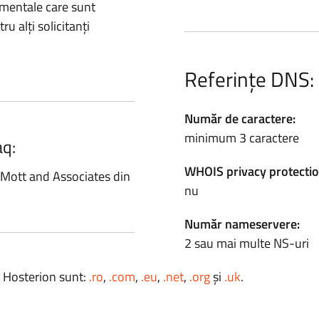
amentale care sunt
ru alți solicitanți
Referințe DNS:
Număr de caractere:
minimum 3 caractere
aq:
WHOIS privacy protectio
a Mott and Associates din
nu
Număr nameservere:
2 sau mai multe NS-uri
a Hosterion sunt:
.ro
,
.com
,
.eu
,
.net
,
.org
și
.uk
.