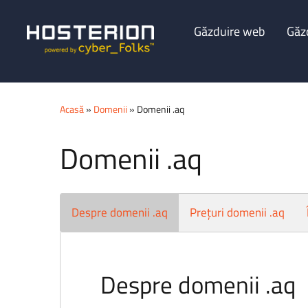
Găzduire web
Găz
Acasă
»
Domenii
» Domenii .aq
Domenii .aq
Despre domenii .aq
Prețuri domenii .aq
Despre domenii .aq