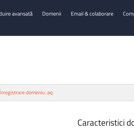
duire avansată
Domenii
Email & colaborare
Com
Înregistrare domeniu .aq
Caracteristici d