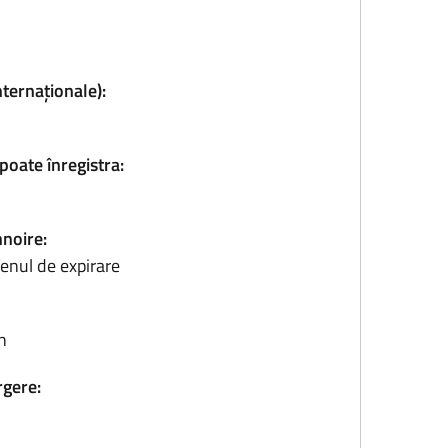
nternaționale):
poate înregistra:
nnoire:
enul de expirare
n
rgere: