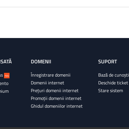
NSATĂ
DOMENII
SUPORT
ss
Înregistrare domenii
Bază de cunoșt
nou
Domenii internet
Deschide ticket
ento
Prețuri domenii internet
Stare sistem
mium
Promoții domenii internet
Ghidul domeniilor internet