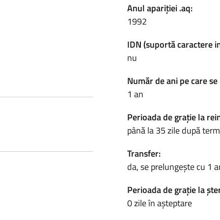
Anul apariției .aq:
1992
IDN (suportă caractere i
nu
Număr de ani pe care se 
1 an
Perioada de grație la rei
până la 35 zile după term
Transfer:
da, se prelungește cu 1 a
Perioada de grație la ște
0 zile în așteptare