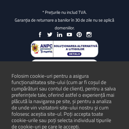
* Prețurile nu includ TVA.
Garanția de returnare a banilor în 30 de zile nu se aplică
domeniilor.
Folosim cookie-uri pentru a asigura
funcționalitatea site-ului (cum ar fi coșul de
cumpărături sau contul de client), pentru a salva
preferințele tale, oferind astfel o experiență mai
plăcută la navigarea pe site, și pentru a analiza
Protecția Consumatorilor - ANPC
de unde vin vizitatorii site-ului nostru și cum
folosesc aceștia site-ul. Poți accepta toate
Termeni și condiții
cookie-urile sau poți selecta individual tipurile
Politică de confidențialitate
de cookie-uri pe care le accepți.