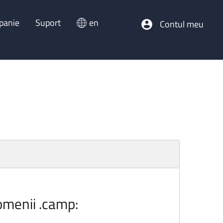
panie
Suport
en
Contul meu
domenii .camp: