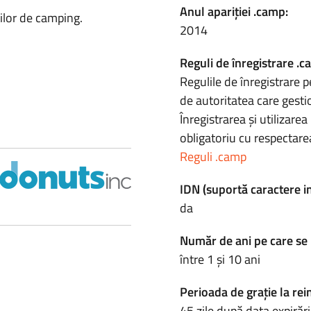
Anul apariției .camp:
ților de camping.
2014
Reguli de înregistrare .c
Regulile de înregistrare p
de autoritatea care gesti
Înregistrarea și utilizar
obligatoriu cu respectarea
Reguli .camp
IDN (suportă caractere i
da
Număr de ani pe care se 
între 1 și 10 ani
Perioada de grație la rei
45 zile după data expirări