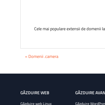
Cele mai populare extensii de domenii l
« Domenii .camera
GĂZDUIRE WEB
GĂZDUIRE AVA
Găzduire web Linux
Găzduire WordPre