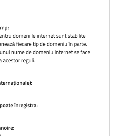
amp:
entru domeniile internet sunt stabilite
onează fiecare tip de domeniu în parte.
ea unui nume de domeniu internet se face
 acestor reguli.
nternaționale):
poate înregistra:
nnoire:
i