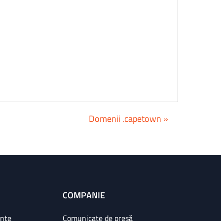
Domenii .capetown »
COMPANIE
ințe
Comunicate de presă