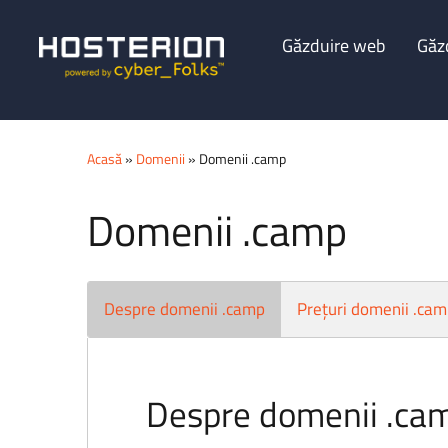
Găzduire web
Găz
Acasă
»
Domenii
» Domenii .camp
Domenii .camp
Despre domenii .camp
Prețuri domenii .ca
Despre domenii .ca