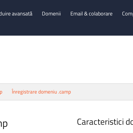
duire avansată
Domenii
Email & colaborare
Com
mp
Înregistrare domeniu .camp
mp
Caracteristici 