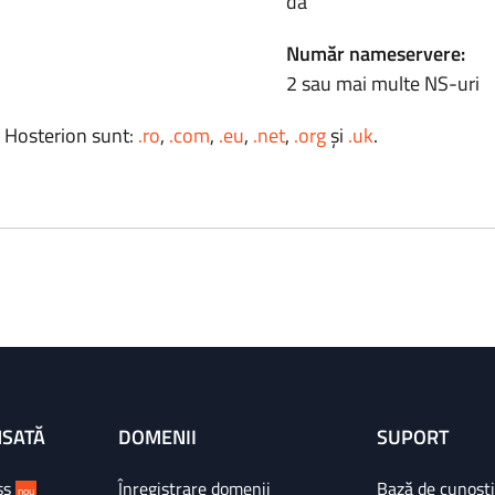
da
Număr nameservere:
2 sau mai multe NS-uri
a Hosterion sunt:
.ro
,
.com
,
.eu
,
.net
,
.org
și
.uk
.
NSATĂ
DOMENII
SUPORT
ss
Înregistrare domenii
Bază de cunoșt
nou