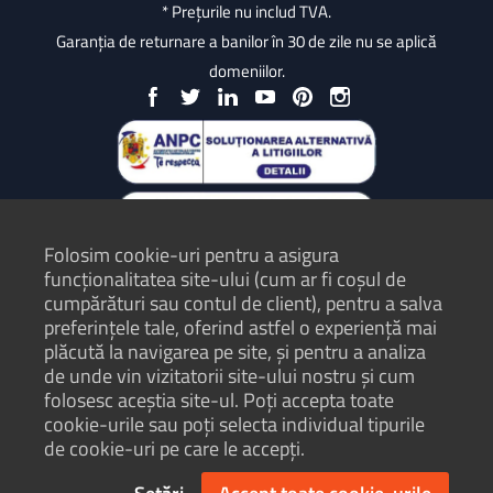
* Prețurile nu includ TVA.
Garanția de returnare a banilor în 30 de zile nu se aplică
domeniilor.
Folosim cookie-uri pentru a asigura
funcționalitatea site-ului (cum ar fi coșul de
cumpărături sau contul de client), pentru a salva
preferințele tale, oferind astfel o experiență mai
plăcută la navigarea pe site, și pentru a analiza
Protecția Consumatorilor - ANPC
de unde vin vizitatorii site-ului nostru și cum
folosesc aceștia site-ul. Poți accepta toate
Termeni și condiții
cookie-urile sau poți selecta individual tipurile
Politică de confidențialitate
de cookie-uri pe care le accepți.
Hartă site