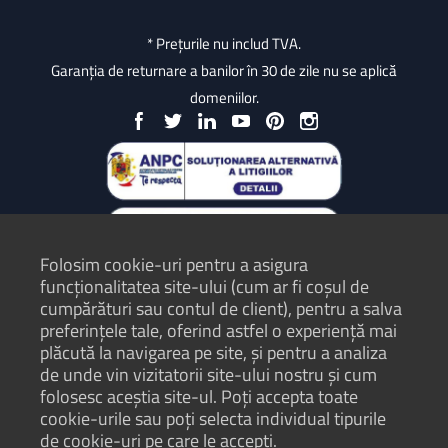
* Prețurile nu includ TVA.
Garanția de returnare a banilor în 30 de zile nu se aplică
domeniilor.
Folosim cookie-uri pentru a asigura
funcționalitatea site-ului (cum ar fi coșul de
cumpărături sau contul de client), pentru a salva
preferințele tale, oferind astfel o experiență mai
plăcută la navigarea pe site, și pentru a analiza
Protecția Consumatorilor - ANPC
de unde vin vizitatorii site-ului nostru și cum
folosesc aceștia site-ul. Poți accepta toate
Termeni și condiții
cookie-urile sau poți selecta individual tipurile
Politică de confidențialitate
de cookie-uri pe care le accepți.