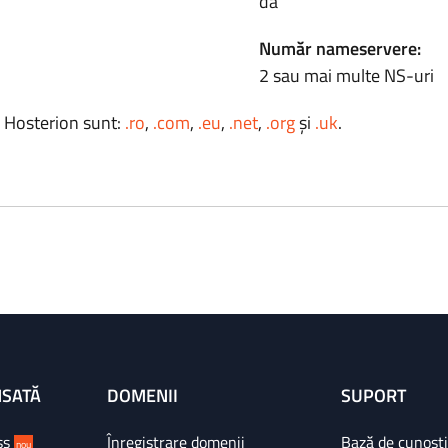
da
Număr nameservere:
2 sau mai multe NS-uri
a Hosterion sunt:
.ro
,
.com
,
.eu
,
.net
,
.org
și
.uk
.
NSATĂ
DOMENII
SUPORT
ss
Înregistrare domenii
Bază de cunoșt
nou