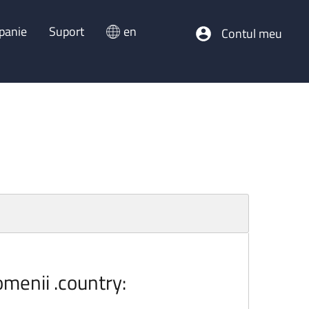
panie
Suport
en
Contul meu
omenii .country: