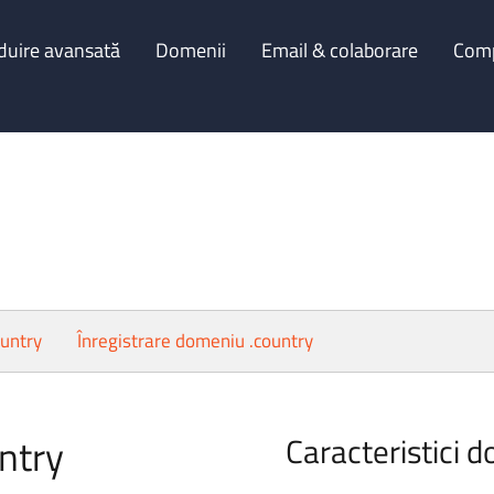
duire avansată
Domenii
Email & colaborare
Com
ountry
Înregistrare domeniu .country
ntry
Caracteristici d