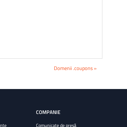
Domenii .coupons »
COMPANIE
ințe
Comunicate de presă