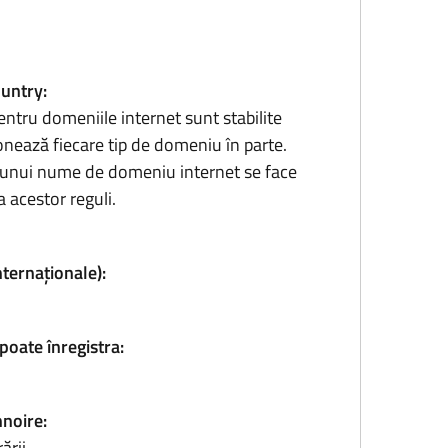
ountry:
entru domeniile internet sunt stabilite
onează fiecare tip de domeniu în parte.
ea unui nume de domeniu internet se face
 acestor reguli.
nternaționale):
poate înregistra:
nnoire:
ării