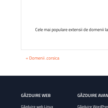
Cele mai populare extensii de domenii l
« Domenii .corsica
GĂZDUIRE WEB
GĂZDUIRE AVA
Găzduire web Linux
Găzduire WordPre