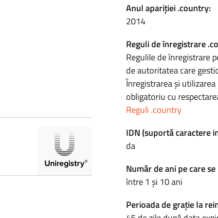
Anul apariției .country:
2014
Reguli de înregistrare .c
Regulile de înregistrare p
de autoritatea care gesti
Înregistrarea și utilizar
obligatoriu cu respectarea
Reguli .country
IDN (suportă caractere i
da
Număr de ani pe care se 
între 1 și 10 ani
Perioada de grație la rei
45 de zile după data expir