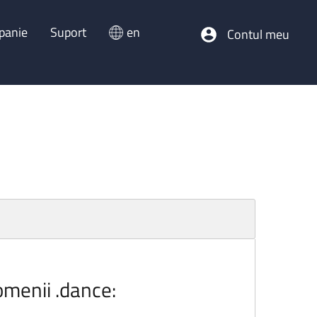
panie
Suport
en
Contul meu
omenii .dance: