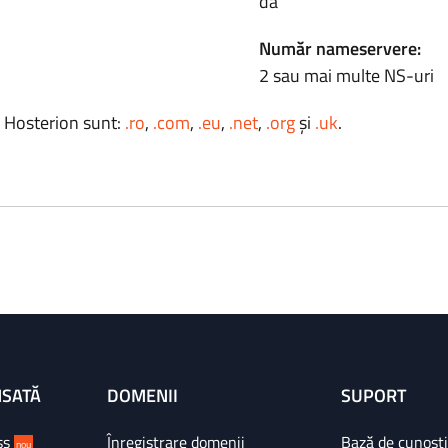
da
Număr nameservere:
2 sau mai multe NS-uri
a Hosterion sunt:
.ro
,
.com
,
.eu
,
.net
,
.org
și
.uk
.
NSATĂ
DOMENII
SUPORT
ss
Înregistrare domenii
Bază de cunoșt
nou