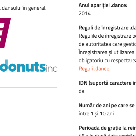
Anul apariției .dance:
 dansului în general.
2014
Reguli de înregistrare .d
Regulile de înregistrare p
de autoritatea care gesti
Înregistrarea și utilizar
obligatoriu cu respectarea
Reguli .dance
IDN (suportă caractere i
da
Număr de ani pe care se 
între 1 și 10 ani
Perioada de grație la rei
45 zile după data expirări