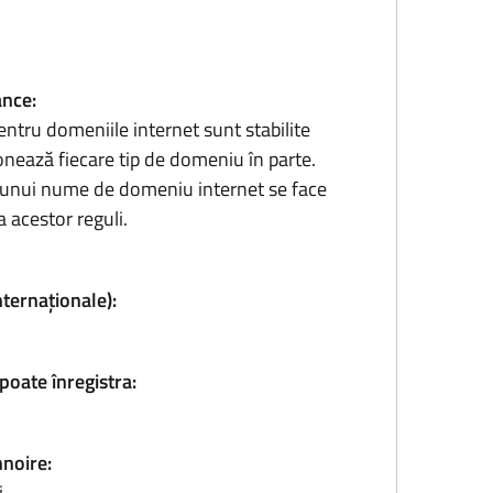
ance:
entru domeniile internet sunt stabilite
onează fiecare tip de domeniu în parte.
ea unui nume de domeniu internet se face
 acestor reguli.
nternaționale):
poate înregistra:
nnoire:
i