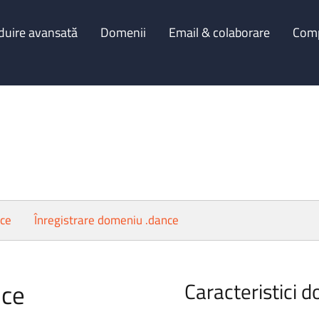
duire avansată
Domenii
Email & colaborare
Com
nce
Înregistrare domeniu .dance
nce
Caracteristici d