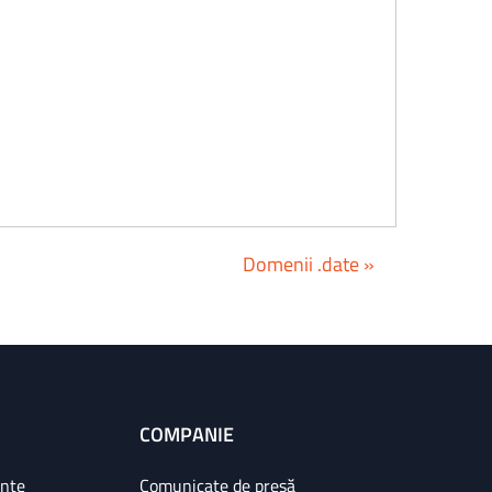
Domenii .date »
COMPANIE
ințe
Comunicate de presă