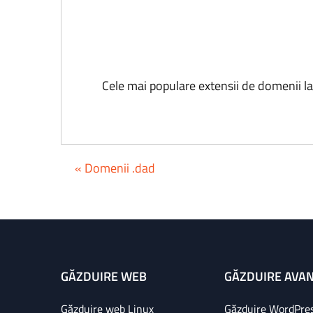
Cele mai populare extensii de domenii l
« Domenii .dad
GĂZDUIRE WEB
GĂZDUIRE AVA
Găzduire web Linux
Găzduire WordPre