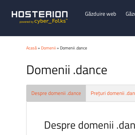
Găzduire web
Găz
Acasă
»
Domenii
» Domenii .dance
Domenii .dance
Despre domenii .dance
Prețuri domenii .da
Despre domenii .da