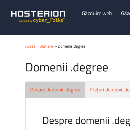
Găzduire web
Găz
Acasă
»
Domenii
» Domenii .degree
Domenii .degree
Despre domenii .degree
Prețuri domenii .d
Despre domenii .de