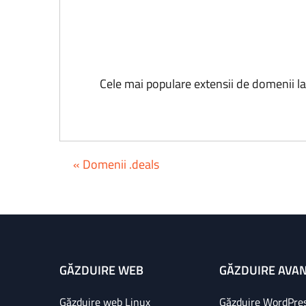
Cele mai populare extensii de domenii l
« Domenii .deals
GĂZDUIRE WEB
GĂZDUIRE AVA
Găzduire web Linux
Găzduire WordPre