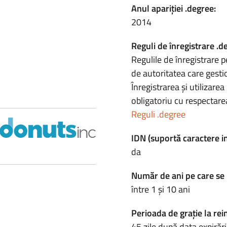
Anul apariției .degree:
2014
Reguli de înregistrare .d
Regulile de înregistrare p
de autoritatea care gesti
Înregistrarea și utilizar
obligatoriu cu respectarea
Reguli .degree
IDN (suportă caractere i
da
Număr de ani pe care se 
între 1 și 10 ani
Perioada de grație la rei
45 zile după data expirări