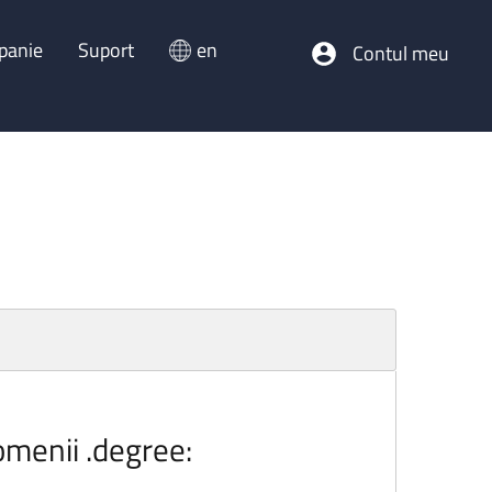
panie
Suport
en
Contul meu
omenii .degree: