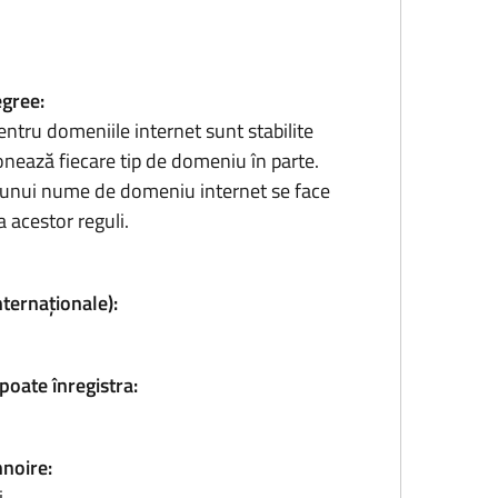
egree:
entru domeniile internet sunt stabilite
onează fiecare tip de domeniu în parte.
ea unui nume de domeniu internet se face
 acestor reguli.
nternaționale):
poate înregistra:
nnoire:
i