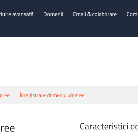
duire avansată
Domenii
Email & colaborare
Com
egree
Înregistrare domeniu .degree
gree
Caracteristici d