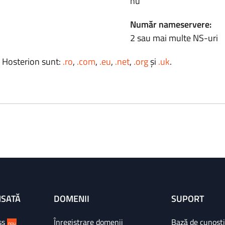
nu
Număr nameservere:
2 sau mai multe NS-uri
a Hosterion sunt:
.ro
,
.com
,
.eu
,
.net
,
.org
și
.uk
.
NSATĂ
DOMENII
SUPORT
ss
Înregistrare domenii
Bază de cunoșt
nou