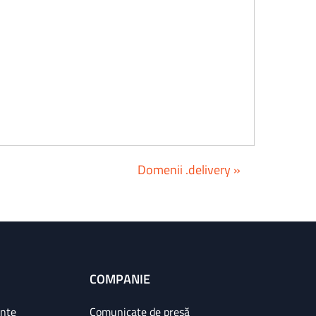
Domenii .delivery »
COMPANIE
ințe
Comunicate de presă