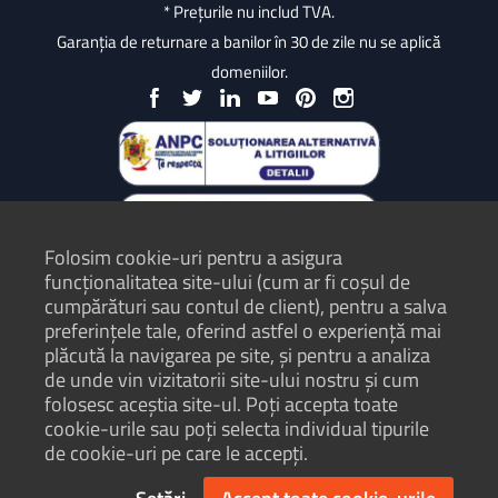
* Prețurile nu includ TVA.
Garanția de returnare a banilor în 30 de zile nu se aplică
domeniilor.
Folosim cookie-uri pentru a asigura
funcționalitatea site-ului (cum ar fi coșul de
cumpărături sau contul de client), pentru a salva
preferințele tale, oferind astfel o experiență mai
plăcută la navigarea pe site, și pentru a analiza
Protecția Consumatorilor - ANPC
de unde vin vizitatorii site-ului nostru și cum
folosesc aceștia site-ul. Poți accepta toate
Termeni și condiții
cookie-urile sau poți selecta individual tipurile
Politică de confidențialitate
de cookie-uri pe care le accepți.
Hartă site