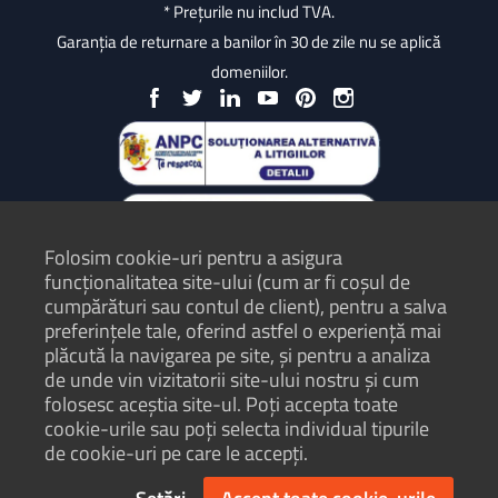
* Prețurile nu includ TVA.
Garanția de returnare a banilor în 30 de zile nu se aplică
domeniilor.
Folosim cookie-uri pentru a asigura
funcționalitatea site-ului (cum ar fi coșul de
cumpărături sau contul de client), pentru a salva
preferințele tale, oferind astfel o experiență mai
plăcută la navigarea pe site, și pentru a analiza
Protecția Consumatorilor - ANPC
de unde vin vizitatorii site-ului nostru și cum
folosesc aceștia site-ul. Poți accepta toate
Termeni și condiții
cookie-urile sau poți selecta individual tipurile
Politică de confidențialitate
de cookie-uri pe care le accepți.
Hartă site