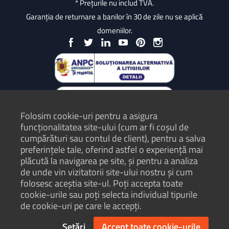
* Prețurile nu includ TVA.
Garanția de returnare a banilor în 30 de zile nu se aplică
domeniilor.
Folosim cookie-uri pentru a asigura
funcționalitatea site-ului (cum ar fi coșul de
cumpărături sau contul de client), pentru a salva
preferințele tale, oferind astfel o experiență mai
plăcută la navigarea pe site, și pentru a analiza
Protecția Consumatorilor - ANPC
de unde vin vizitatorii site-ului nostru și cum
folosesc aceștia site-ul. Poți accepta toate
Termeni și condiții
cookie-urile sau poți selecta individual tipurile
Politică de confidențialitate
de cookie-uri pe care le accepți.
Hartă site
Setări
Accept toate cookie-urile