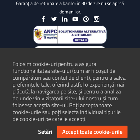
Garanția de returnare a banilor în 30 de zile nu se aplică
domeniilor.
Folosim cookie-uri pentru a asigura
funcționalitatea site-ului (cum ar fi coșul de
cumpărături sau contul de client), pentru a salva
preferințele tale, oferind astfel o experiență mai
plăcută la navigarea pe site, și pentru a analiza
Protecția Consumatorilor - ANPC
de unde vin vizitatorii site-ului nostru și cum
folosesc aceștia site-ul. Poți accepta toate
Termeni și condiții
cookie-urile sau poți selecta individual tipurile
Politică de confidențialitate
de cookie-uri pe care le accepți.
Hartă site
Setări
Accept toate cookie-urile
© Hosterion 2004 - 2026