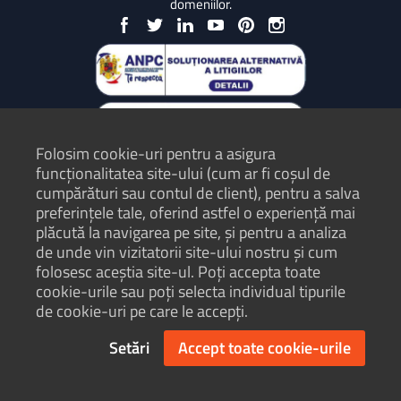
domeniilor.
Folosim cookie-uri pentru a asigura
funcționalitatea site-ului (cum ar fi coșul de
cumpărături sau contul de client), pentru a salva
preferințele tale, oferind astfel o experiență mai
plăcută la navigarea pe site, și pentru a analiza
Protecția Consumatorilor - ANPC
de unde vin vizitatorii site-ului nostru și cum
folosesc aceștia site-ul. Poți accepta toate
Termeni și condiții
cookie-urile sau poți selecta individual tipurile
Politică de confidențialitate
de cookie-uri pe care le accepți.
Hartă site
Setări
Accept toate cookie-urile
© Hosterion 2004 - 2026