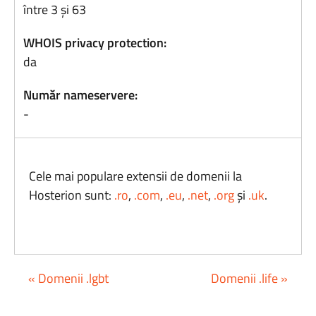
între 3 și 63
WHOIS privacy protection:
da
Număr nameservere:
-
Cele mai populare extensii de domenii la
Hosterion sunt:
.ro
,
.com
,
.eu
,
.net
,
.org
și
.uk
.
« Domenii .lgbt
Domenii .life »