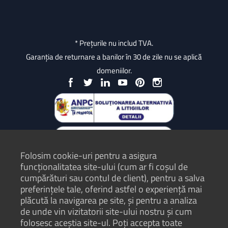
* Prețurile nu includ TVA.
Garanția de returnare a banilor în 30 de zile nu se aplică
domeniilor.
Folosim cookie-uri pentru a asigura
funcționalitatea site-ului (cum ar fi coșul de
cumpărături sau contul de client), pentru a salva
preferințele tale, oferind astfel o experiență mai
plăcută la navigarea pe site, și pentru a analiza
Protecția Consumatorilor - ANPC
de unde vin vizitatorii site-ului nostru și cum
folosesc aceștia site-ul. Poți accepta toate
Termeni și condiții