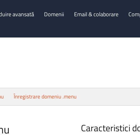
duire avansată
Domenii
Email & colaborare
Com
nu
Înregistrare domeniu .menu
nu
Caracteristici 