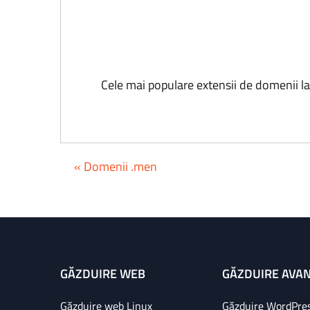
Cele mai populare extensii de domenii l
« Domenii .men
GĂZDUIRE WEB
GĂZDUIRE AVA
Găzduire web Linux
Găzduire WordPre