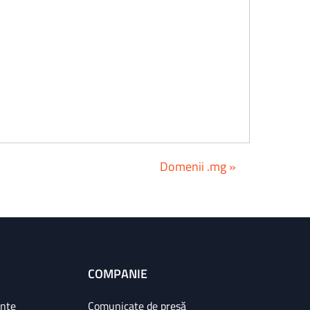
Domenii .mg »
COMPANIE
ințe
Comunicate de presă