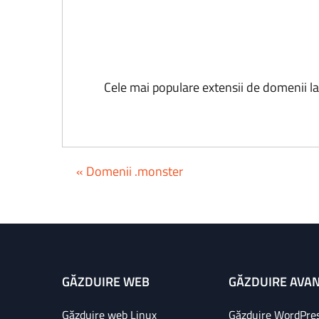
Cele mai populare extensii de domenii l
« Domenii .monster
GĂZDUIRE WEB
GĂZDUIRE AVA
Găzduire web Linux
Găzduire WordPre