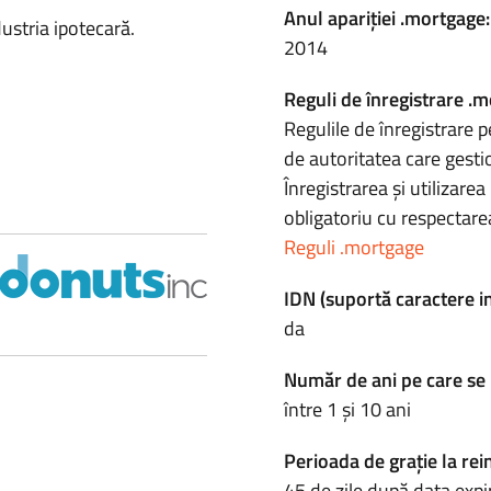
Anul apariției .mortgage:
dustria ipotecară.
2014
Reguli de înregistrare .
Regulile de înregistrare p
de autoritatea care gesti
Înregistrarea și utilizar
obligatoriu cu respectarea
Reguli .mortgage
IDN (suportă caractere i
da
Număr de ani pe care se 
între 1 și 10 ani
Perioada de grație la rei
45 de zile după data expir