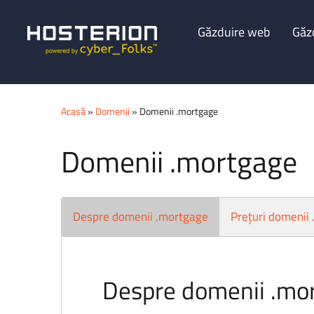
Găzduire web
Găz
Acasă
»
Domenii
» Domenii .mortgage
Domenii .mortgage
Despre domenii .mortgage
Prețuri domenii
Despre domenii .mo