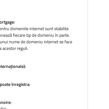
mortgage:
entru domeniile internet sunt stabilite
onează fiecare tip de domeniu în parte.
ea unui nume de domeniu internet se face
 acestor reguli.
nternaționale):
poate înregistra:
nnoire:
ării