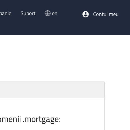
panie
Suport
en
Contul meu
domenii .mortgage: