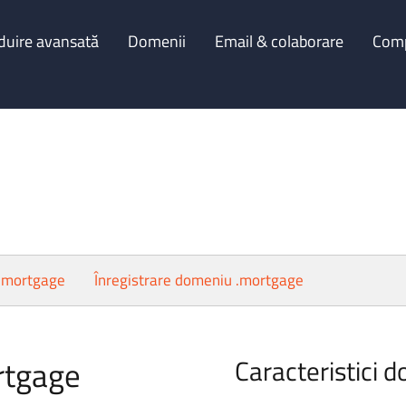
duire avansată
Domenii
Email & colaborare
Com
 .mortgage
Înregistrare domeniu .mortgage
rtgage
Caracteristici 