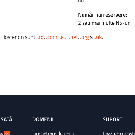
nu
Număr nameservere:
2 sau mai multe NS-uri
a Hosterion sunt:
.ro
,
.com
,
.eu
,
.net
,
.org
și
.uk
.
NSATĂ
DOMENII
SUPORT
ss
Înregistrare domenii
Bază de cunoșt
nou