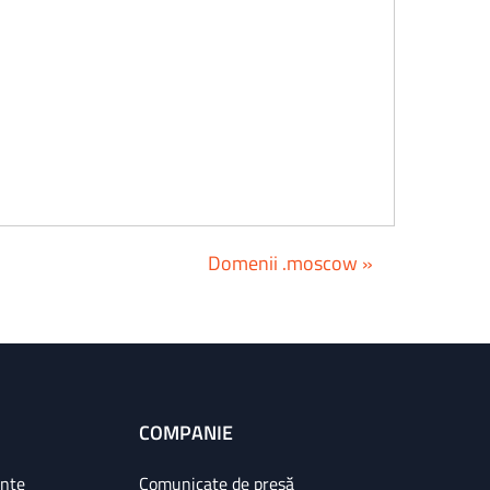
Domenii .moscow »
COMPANIE
ințe
Comunicate de presă