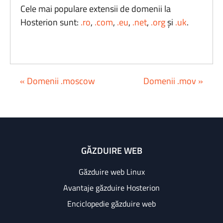
Cele mai populare extensii de domenii la
Hosterion sunt:
.ro
,
.com
,
.eu
,
.net
,
.org
și
.uk
.
« Domenii .moscow
Domenii .mov »
GĂZDUIRE WEB
Găzduire web Linux
Avantaje găzduire Hosterion
Enciclopedie găzduire web