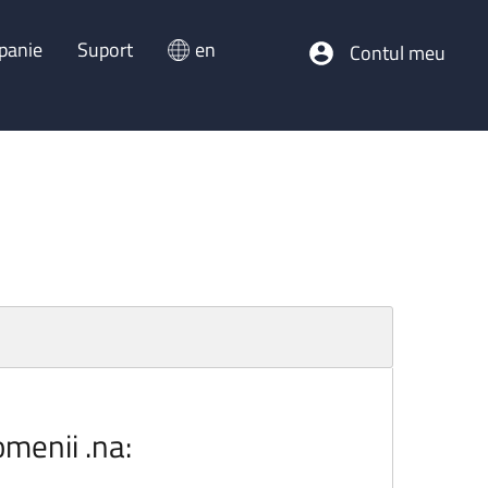
panie
Suport
en
Contul meu
omenii .na: