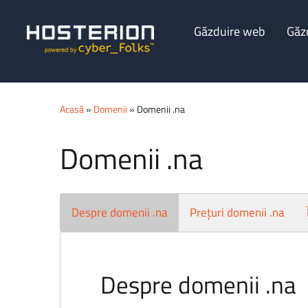
Găzduire web
Găz
Acasă
»
Domenii
» Domenii .na
Domenii .na
Despre domenii .na
Prețuri domenii .na
Despre domenii .na