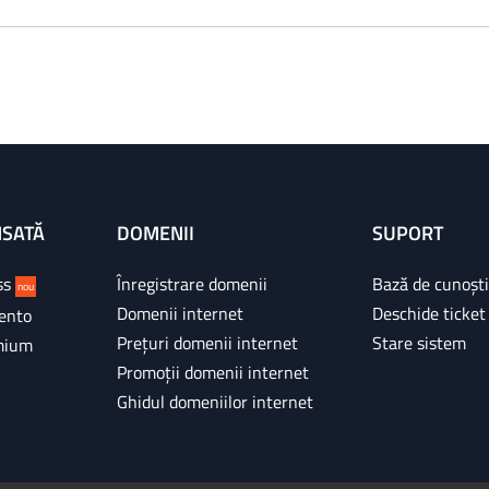
NSATĂ
DOMENII
SUPORT
ss
Înregistrare domenii
Bază de cunoșt
nou
Domenii internet
Deschide ticket
ento
Prețuri domenii internet
Stare sistem
mium
Promoții domenii internet
Ghidul domeniilor internet