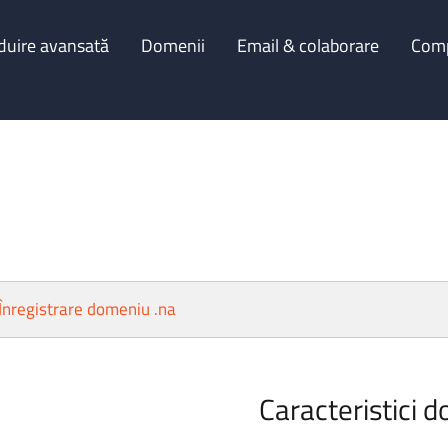
duire avansată
Domenii
Email & colaborare
Com
Înregistrare domeniu .na
Caracteristici d