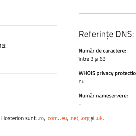
Referințe DNS:
na:
Număr de caractere:
între 3 și 63
WHOIS privacy protectio
nu
Număr nameservere:
-
a Hosterion sunt:
.ro
,
.com
,
.eu
,
.net
,
.org
și
.uk
.