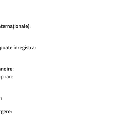
nternaționale):
poate înregistra:
nnoire:
xpirare
n
rgere: