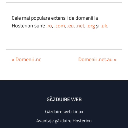
Cele mai populare extensii de domenii la
Hosterion sunt:
.ro
,
.com
,
.eu
,
.net
,
.org
și
.uk
.
« Domenii .nc
Domenii .net.au »
GĂZDUIRE WEB
Găzduire web Linux
Avantaje găzduire Hosterion