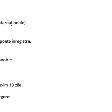
nternaționale):
poate înregistra:
nnoire:
axim 19 zile
rgere: