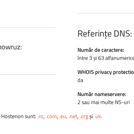
Referințe DNS:
.nowruz:
Număr de caractere:
între 3 și 63 alfanumeric
WHOIS privacy protectio
da
Număr nameservere:
2 sau mai multe NS-uri
a Hosterion sunt:
.ro
,
.com
,
.eu
,
.net
,
.org
și
.uk
.