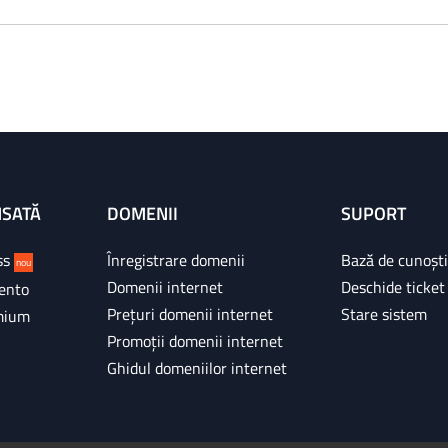
NSATĂ
DOMENII
SUPORT
ss
Înregistrare domenii
Bază de cunoșt
nou
Domenii internet
Deschide ticket
ento
Prețuri domenii internet
Stare sistem
mium
Promoții domenii internet
Ghidul domeniilor internet