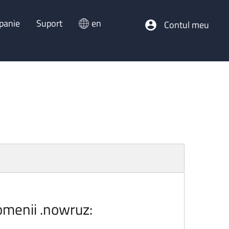
panie
Suport
en
Contul meu
domenii .nowruz: