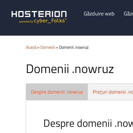
Găzduire web
Găz
Acasă
»
Domenii
» Domenii .nowruz
Domenii .nowruz
Despre domenii .nowruz
Prețuri domenii .
Despre domenii .no