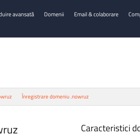
duire avansată
Domenii
Email & colaborare
Com
nowruz
Înregistrare domeniu .nowruz
wruz
Caracteristici 