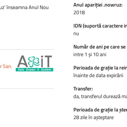
Anul apariției .nowruz:
ruz' înseamna Anul Nou
2018
IDN (suportă caractere i
nu
Număr de ani pe care se 
intre 1 și 10 ani
r San.
Perioada de grație la rei
înainte de data expirării
Transfer:
da, transferul durează m
Perioada de grație la ște
28 zile în așteptare