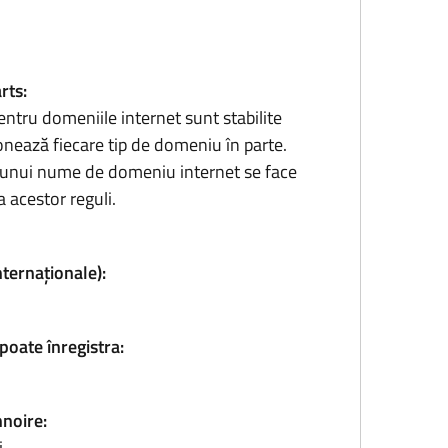
rts:
entru domeniile internet sunt stabilite
onează fiecare tip de domeniu în parte.
ea unui nume de domeniu internet se face
 acestor reguli.
nternaționale):
poate înregistra:
nnoire:
i