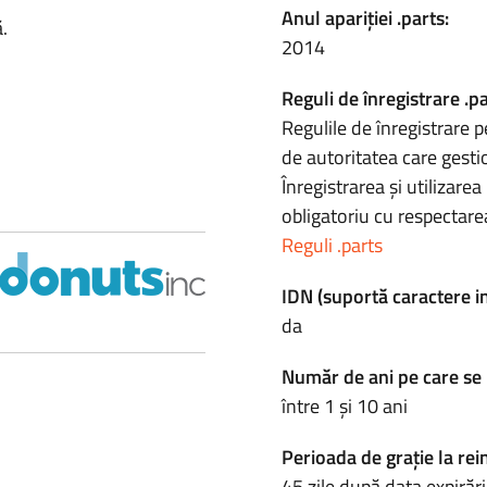
Anul apariției .parts:
.
2014
Reguli de înregistrare .pa
Regulile de înregistrare p
de autoritatea care gesti
Înregistrarea și utilizar
obligatoriu cu respectarea
Reguli .parts
IDN (suportă caractere i
da
Număr de ani pe care se 
între 1 și 10 ani
Perioada de grație la rei
45 zile după data expirări