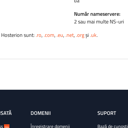
da
Număr nameservere:
2 sau mai multe NS-uri
a Hosterion sunt:
.ro
,
.com
,
.eu
,
.net
,
.org
și
.uk
.
NSATĂ
DOMENII
SUPORT
ss
Înregistrare domenii
Bază de cunoșt
nou