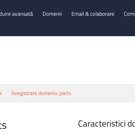
duire avansată
Domenii
Email & colaborare
Com
s
Înregistrare domeniu .parts
ts
Caracteristici d