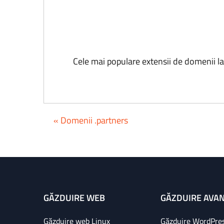
Cele mai populare extensii de domenii l
« Domenii .partners
GĂZDUIRE WEB
GĂZDUIRE AVA
Găzduire web Linux
Găzduire WordPre