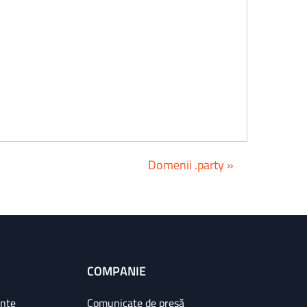
Domenii .party »
COMPANIE
ințe
Comunicate de presă