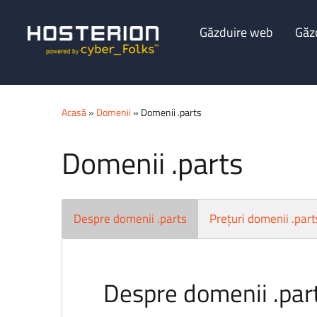
Găzduire web
Găz
Acasă
»
Domenii
» Domenii .parts
Domenii .parts
Despre domenii .parts
Prețuri domenii .part
Despre domenii .par