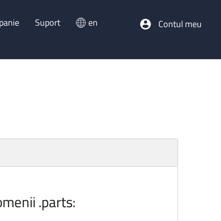
panie
Suport
en
Contul meu
omenii .parts: