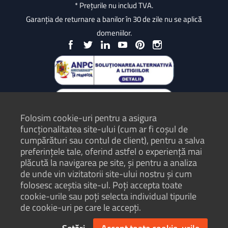
* Prețurile nu includ TVA.
Garanția de returnare a banilor în 30 de zile nu se aplică
domeniilor.
Folosim cookie-uri pentru a asigura
funcționalitatea site-ului (cum ar fi coșul de
cumpărături sau contul de client), pentru a salva
preferințele tale, oferind astfel o experiență mai
plăcută la navigarea pe site, și pentru a analiza
Protecția Consumatorilor - ANPC
de unde vin vizitatorii site-ului nostru și cum
folosesc aceștia site-ul. Poți accepta toate
Termeni și condiții
cookie-urile sau poți selecta individual tipurile
Politică de confidențialitate
de cookie-uri pe care le accepți.
Hartă site