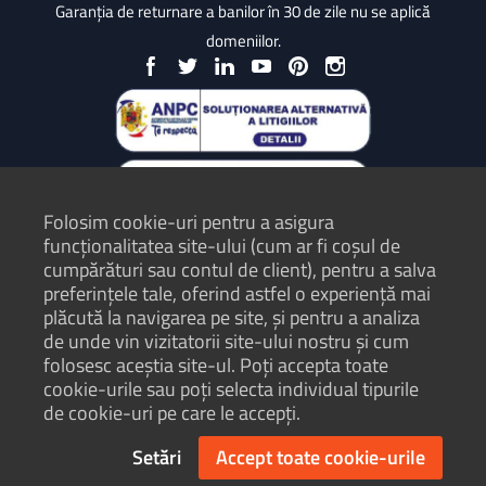
Garanția de returnare a banilor în 30 de zile nu se aplică
domeniilor.
Folosim cookie-uri pentru a asigura
funcționalitatea site-ului (cum ar fi coșul de
cumpărături sau contul de client), pentru a salva
preferințele tale, oferind astfel o experiență mai
plăcută la navigarea pe site, și pentru a analiza
Protecția Consumatorilor - ANPC
de unde vin vizitatorii site-ului nostru și cum
folosesc aceștia site-ul. Poți accepta toate
Termeni și condiții
cookie-urile sau poți selecta individual tipurile
Politică de confidențialitate
de cookie-uri pe care le accepți.
Hartă site
Setări
Accept toate cookie-urile
© Hosterion 2004 - 2026