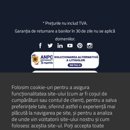
* Prețurile nu includ TVA.
Garanția de returnare a banilor în 30 de zile nu se aplică
domeniilor.
Folosim cookie-uri pentru a asigura
funcționalitatea site-ului (cum ar fi coșul de
cumpărături sau contul de client), pentru a salva
preferințele tale, oferind astfel o experiență mai
plăcută la navigarea pe site, și pentru a analiza
Protecția Consumatorilor - ANPC
de unde vin vizitatorii site-ului nostru și cum
folosesc aceștia site-ul. Poți accepta toate
Termeni și condiții