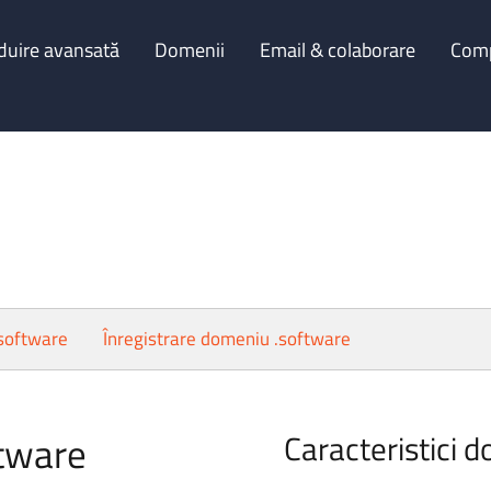
duire avansată
Domenii
Email & colaborare
Com
.software
Înregistrare domeniu .software
ftware
Caracteristici d