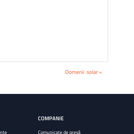
Domenii .solar »
COMPANIE
ințe
Comunicate de presă