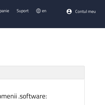
panie
Suport
en
Contul meu
omenii .software: