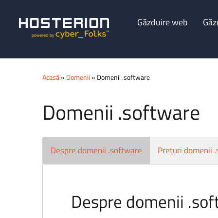
Găzduire web
Găz
Acasă
»
Domenii
» Domenii .software
Domenii .software
Despre domenii .software
Prețuri domenii 
Despre domenii .so