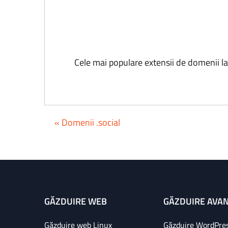
Cele mai populare extensii de domenii l
« Domenii .social
GĂZDUIRE WEB
GĂZDUIRE AVA
Găzduire web Linux
Găzduire WordPre