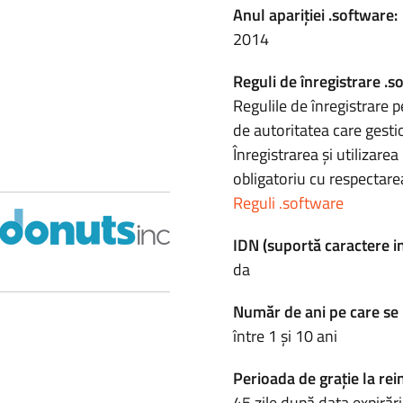
Anul apariției .software:
2014
Reguli de înregistrare .s
Regulile de înregistrare p
de autoritatea care gesti
Înregistrarea și utilizar
obligatoriu cu respectarea
Reguli .software
IDN (suportă caractere i
da
Număr de ani pe care se 
între 1 și 10 ani
Perioada de grație la rei
45 zile după data expirări