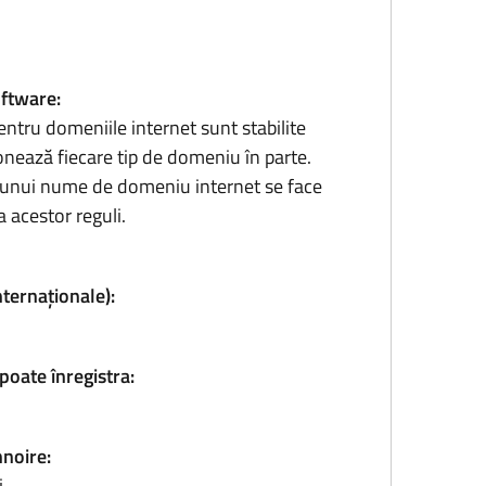
oftware:
entru domeniile internet sunt stabilite
onează fiecare tip de domeniu în parte.
ea unui nume de domeniu internet se face
 acestor reguli.
nternaționale):
poate înregistra:
nnoire:
i