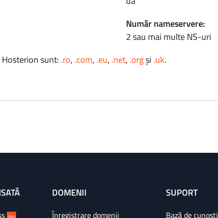
da
Număr nameservere:
2 sau mai multe NS-uri
a Hosterion sunt:
.ro
,
.com
,
.eu
,
.net
,
.org
și
.uk
.
NSATĂ
DOMENII
SUPORT
ss
Înregistrare domenii
Bază de cunoșt
nou