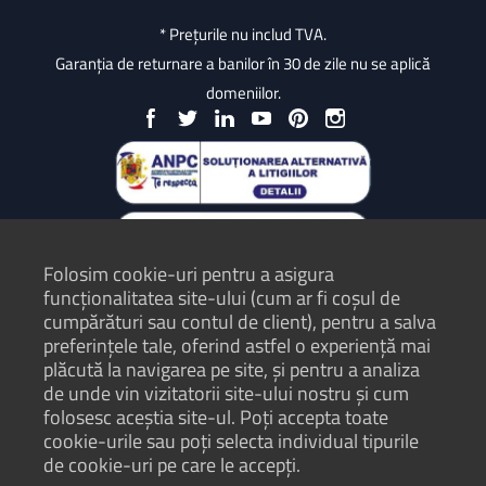
* Prețurile nu includ TVA.
Garanția de returnare a banilor în 30 de zile nu se aplică
domeniilor.
Folosim cookie-uri pentru a asigura
funcționalitatea site-ului (cum ar fi coșul de
cumpărături sau contul de client), pentru a salva
preferințele tale, oferind astfel o experiență mai
plăcută la navigarea pe site, și pentru a analiza
Protecția Consumatorilor - ANPC
de unde vin vizitatorii site-ului nostru și cum
folosesc aceștia site-ul. Poți accepta toate
Termeni și condiții
cookie-urile sau poți selecta individual tipurile
Politică de confidențialitate
de cookie-uri pe care le accepți.