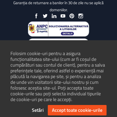
Garanția de returnare a banilor în 30 de zile nu se aplică
domeniilor.
Folosim cookie-uri pentru a asigura
funcționalitatea site-ului (cum ar fi coșul de
cumpărături sau contul de client), pentru a salva
preferințele tale, oferind astfel o experiență mai
plăcută la navigarea pe site, și pentru a analiza
Protecția Consumatorilor - ANPC
de unde vin vizitatorii site-ului nostru și cum
folosesc aceștia site-ul. Poți accepta toate
Termeni și condiții
cookie-urile sau poți selecta individual tipurile
Politică de confidențialitate
de cookie-uri pe care le accepți.
Hartă site
Setări
Accept toate cookie-urile
© Hosterion 2004 - 2026