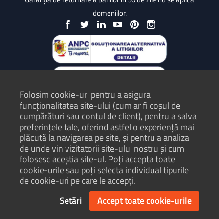
domeniilor.
Folosim cookie-uri pentru a asigura
funcționalitatea site-ului (cum ar fi coșul de
cumpărături sau contul de client), pentru a salva
preferințele tale, oferind astfel o experiență mai
plăcută la navigarea pe site, și pentru a analiza
Protecția Consumatorilor - ANPC
de unde vin vizitatorii site-ului nostru și cum
folosesc aceștia site-ul. Poți accepta toate
Termeni și condiții
cookie-urile sau poți selecta individual tipurile
Politică de confidențialitate
de cookie-uri pe care le accepți.
Hartă site
Setări
Accept toate cookie-urile
© Hosterion 2004 - 2026