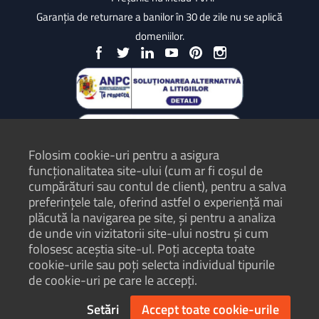
Garanția de returnare a banilor în 30 de zile nu se aplică
domeniilor.
Folosim cookie-uri pentru a asigura
funcționalitatea site-ului (cum ar fi coșul de
cumpărături sau contul de client), pentru a salva
preferințele tale, oferind astfel o experiență mai
plăcută la navigarea pe site, și pentru a analiza
Protecția Consumatorilor - ANPC
de unde vin vizitatorii site-ului nostru și cum
folosesc aceștia site-ul. Poți accepta toate
Termeni și condiții
cookie-urile sau poți selecta individual tipurile
Politică de confidențialitate
de cookie-uri pe care le accepți.
Hartă site
Setări
Accept toate cookie-urile