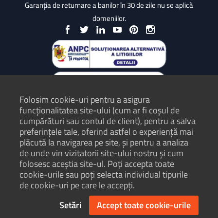
Garanția de returnare a banilor în 30 de zile nu se aplică
domeniilor.
Folosim cookie-uri pentru a asigura
funcționalitatea site-ului (cum ar fi coșul de
cumpărături sau contul de client), pentru a salva
preferințele tale, oferind astfel o experiență mai
plăcută la navigarea pe site, și pentru a analiza
Protecția Consumatorilor - ANPC
de unde vin vizitatorii site-ului nostru și cum
folosesc aceștia site-ul. Poți accepta toate
Termeni și condiții
cookie-urile sau poți selecta individual tipurile
Politică de confidențialitate
de cookie-uri pe care le accepți.
Hartă site
Setări
Accept toate cookie-urile
© Hosterion 2004 - 2026