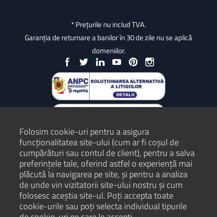
* Prețurile nu includ TVA.
Garanția de returnare a banilor în 30 de zile nu se aplică
domeniilor.
Folosim cookie-uri pentru a asigura
funcționalitatea site-ului (cum ar fi coșul de
cumpărături sau contul de client), pentru a salva
preferințele tale, oferind astfel o experiență mai
plăcută la navigarea pe site, și pentru a analiza
Protecția Consumatorilor - ANPC
de unde vin vizitatorii site-ului nostru și cum
folosesc aceștia site-ul. Poți accepta toate
Termeni și condiții
cookie-urile sau poți selecta individual tipurile
Politică de confidențialitate
de cookie-uri pe care le accepți.