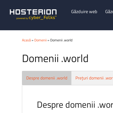
Găzduire web
Găz
Acasă
»
Domenii
» Domenii .world
Domenii .world
Despre domenii .world
Prețuri domenii .wor
Despre domenii .wor