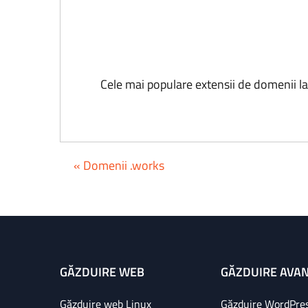
Cele mai populare extensii de domenii l
« Domenii .works
GĂZDUIRE WEB
GĂZDUIRE AVA
Găzduire web Linux
Găzduire WordPre