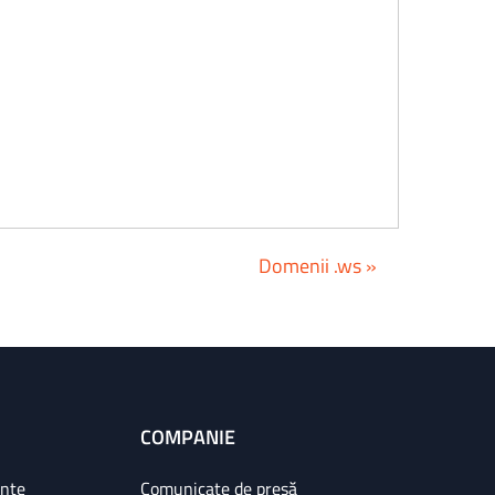
Domenii .ws »
COMPANIE
ințe
Comunicate de presă