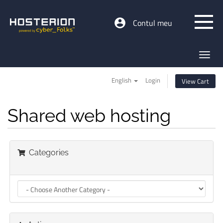
Contul meu
Toggl
navig
English
Login
View Cart
Shared web hosting
Categories