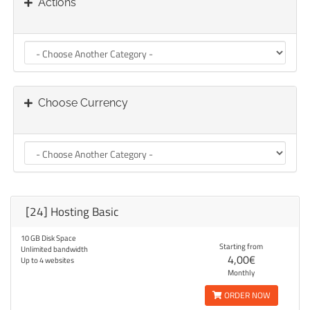
Actions
Choose Currency
[24] Hosting Basic
10 GB Disk Space
Starting from
Unlimited bandwidth
4,00€
Up to 4 websites
Monthly
ORDER NOW