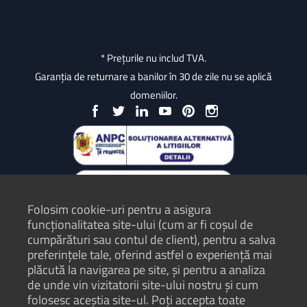
* Prețurile nu includ TVA.
Garanția de returnare a banilor în 30 de zile nu se aplică
domeniilor.
Folosim cookie-uri pentru a asigura
funcționalitatea site-ului (cum ar fi coșul de
cumpărături sau contul de client), pentru a salva
preferințele tale, oferind astfel o experiență mai
plăcută la navigarea pe site, și pentru a analiza
Protecția Consumatorilor - ANPC
de unde vin vizitatorii site-ului nostru și cum
folosesc aceștia site-ul. Poți accepta toate
Termeni și condiții