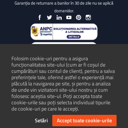
Garanția de returnare a banilor în 30 de zile nu se aplică
domeniilor.
Folosim cookie-uri pentru a asigura
funcționalitatea site-ului (cum ar fi coșul de
cumpărături sau contul de client), pentru a salva
preferințele tale, oferind astfel o experiență mai
plăcută la navigarea pe site, și pentru a analiza
Protecția Consumatorilor - ANPC
de unde vin vizitatorii site-ului nostru și cum
folosesc aceștia site-ul. Poți accepta toate
Termeni și condiții
cookie-urile sau poți selecta individual tipurile
Politică de confidențialitate
de cookie-uri pe care le accepți.
Hartă site
Setări
Accept toate cookie-urile
© Hosterion 2004 - 2026