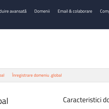
duire avansată
Domenii
Email & colaborare
Com
bal
Înregistrare domeniu .global
bal
Caracteristici d