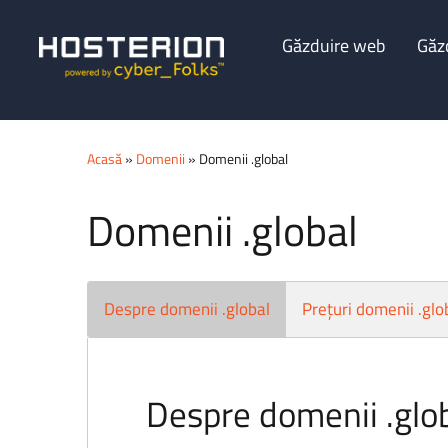
Găzduire web
Găz
Acasă
»
Domenii
» Domenii .global
Domenii .global
Despre domenii .global
Prețuri domenii .glo
Despre domenii .glo