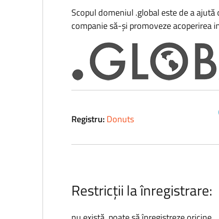
Scopul domeniul .global este de a ajută
companie să-și promoveze acoperirea in
Registru:
Donuts
Restricții la înregistrare:
nu există, poate să înregistreze oricine