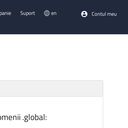
panie
Suport
en
Contul meu
omenii .global: