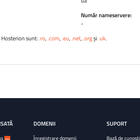
da
Număr nameservere:
-
a Hosterion sunt:
.ro
,
.com
,
.eu
,
.net
,
.org
și
.uk
.
NSATĂ
DOMENII
SUPORT
ss
Înregistrare domenii
Bază de cunoșt
nou