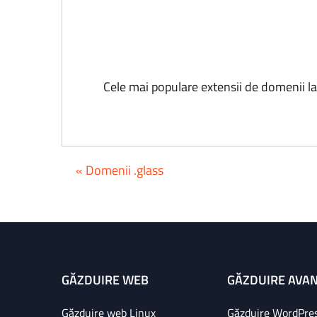
Cele mai populare extensii de domenii l
« Domenii .glass
GĂZDUIRE WEB
GĂZDUIRE AVA
Găzduire web Linux
Găzduire WordPre