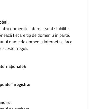
obal:
entru domeniile internet sunt stabilite
onează fiecare tip de domeniu în parte.
ea unui nume de domeniu internet se face
 acestor reguli.
nternaționale):
poate înregistra:
nnoire:
enul de expirare