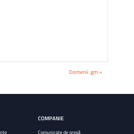
Domenii .gm »
COMPANIE
ințe
Comunicate de presă