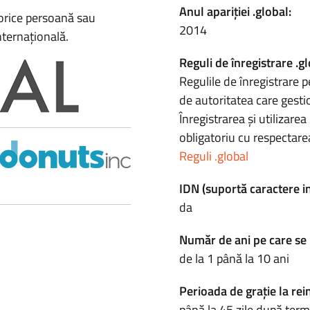
Anul apariției .global:
 orice persoană sau
2014
ternațională.
Reguli de înregistrare .gl
Regulile de înregistrare p
de autoritatea care gesti
Înregistrarea și utilizar
obligatoriu cu respectarea
Reguli .global
IDN (suportă caractere i
da
Număr de ani pe care se 
de la 1 până la 10 ani
Perioada de grație la rei
până la 45 zile după term