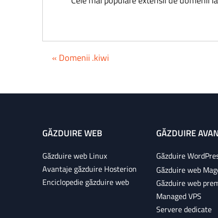
Cele mai populare extensii de domenii l
« Domenii .kiwi
GĂZDUIRE WEB
GĂZDUIRE AVA
Găzduire web Linux
Găzduire WordPre
Avantaje găzduire Hosterion
Găzduire web Mag
Enciclopedie găzduire web
Găzduire web pre
Managed VPS
Servere dedicate