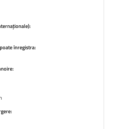
nternaționale):
poate înregistra:
nnoire:
n
rgere: