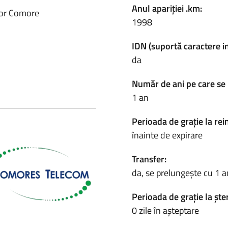
Anul apariției .km:
elor Comore
1998
IDN (suportă caractere i
da
Număr de ani pe care se 
1 an
Perioada de grație la rei
înainte de expirare
Transfer:
da, se prelungește cu 1 a
Perioada de grație la ște
0 zile în așteptare