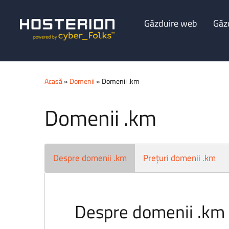
Găzduire web
Găz
Acasă
»
Domenii
» Domenii .km
Domenii .km
Despre domenii .km
Prețuri domenii .km
Despre domenii .km