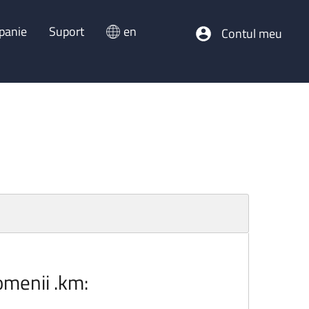
panie
Suport
en
Contul meu
omenii .km: