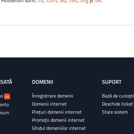
a Hosterion sunt:
.ro
,
.com
,
.eu
,
.net
,
.org
și
.uk
.
NSATĂ
DOMENII
SUPORT
ss
Înregistrare domenii
Bază de cunoșt
nou
Domenii internet
Deschide ticket
ento
Prețuri domenii internet
Stare sistem
mium
Promoții domenii internet
Ghidul domeniilor internet