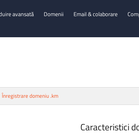
duire avansată
Domenii
Email & colaborare
Com
Înregistrare domeniu .km
Caracteristici d