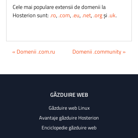
Cele mai populare extensii de domenii la
Hosterion sunt:
.ro
,
.com
,
.eu
,
.net
,
.org
și
.uk
.
« Domenii .com.ru
Domenii .community »
GĂZDUIRE WEB
Găzduire web Linux
Avantaje găzduire Hosterion
Enciclopedie găzduire web