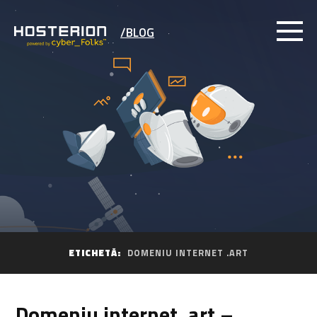
/BLOG
ETICHETĂ:
DOMENIU INTERNET .ART
Domeniu internet .art –