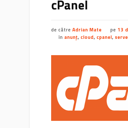
cPanel
de către
Adrian Mate
pe
13 
în
anunț
,
cloud
,
cpanel
,
serve