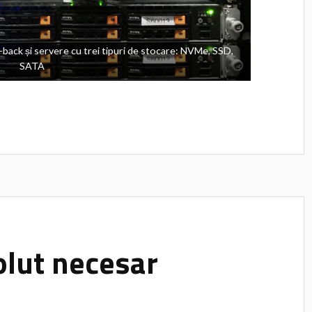
-back și servere cu trei tipuri de stocare: NVMe, SSD,
SATA
olut necesar