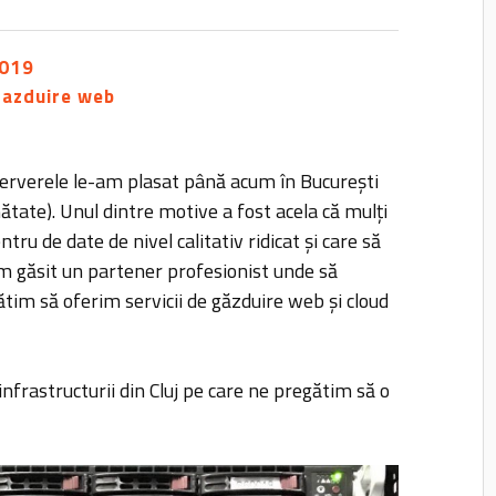
2019
gazduire web
erverele le-am plasat până acum în București
nătate). Unul dintre motive a fost acela că mulți
tru de date de nivel calitativ ridicat și care să
am găsit un partener profesionist unde să
tim să oferim servicii de găzduire web și cloud
 infrastructurii din Cluj pe care ne pregătim să o