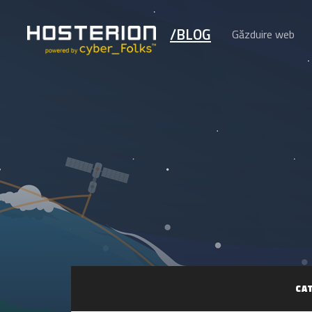
/BLOG
Găzduire web
CA