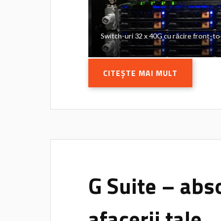
Switch-uri 32 x 40G cu răcire front-to
CITEȘTE MAI MULT
G Suite – abs
afacerii tale