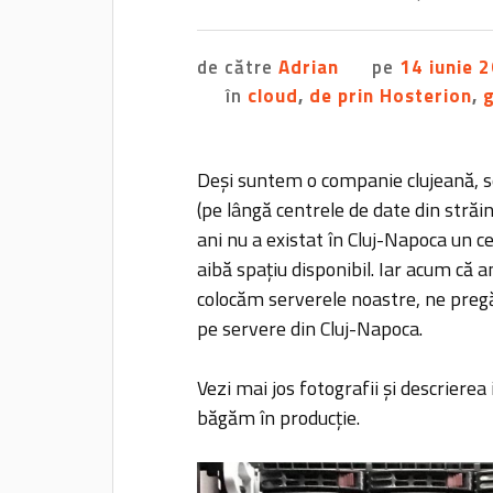
de către
Adrian
pe
14 iunie 
în
cloud
,
de prin Hosterion
,
Deși suntem o companie clujeană, s
(pe lângă centrele de date din străi
ani nu a existat în Cluj-Napoca un cen
aibă spațiu disponibil. Iar acum că 
colocăm serverele noastre, ne pregă
pe servere din Cluj-Napoca.
Vezi mai jos fotografii și descrierea
băgăm în producție.