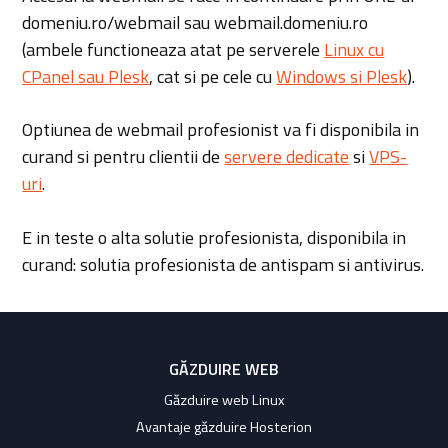
domeniu.ro/webmail sau webmail.domeniu.ro
(ambele functioneaza atat pe serverele
Linux cu
CPanel sau Plesk
, cat si pe cele cu
Windows si Plesk
).
Optiunea de webmail profesionist va fi disponibila in
curand si pentru clientii de
servere dedicate
si
VPS-
uri
.
E in teste o alta solutie profesionista, disponibila in
curand: solutia profesionista de antispam si antivirus.
GĂZDUIRE WEB
Găzduire web Linux
Avantaje găzduire Hosterion