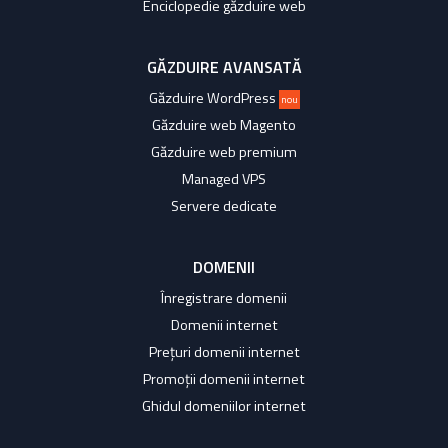
Enciclopedie găzduire web
GĂZDUIRE AVANSATĂ
Găzduire WordPress
nou
Găzduire web Magento
Găzduire web premium
Managed VPS
Servere dedicate
DOMENII
Înregistrare domenii
Domenii internet
Prețuri domenii internet
Promoții domenii internet
Ghidul domeniilor internet