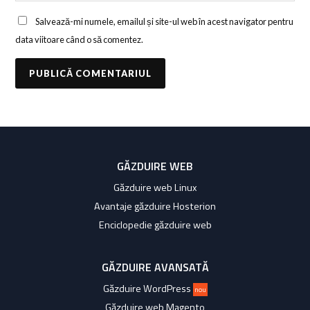
Salvează-mi numele, emailul și site-ul web în acest navigator pentru
data viitoare când o să comentez.
GĂZDUIRE WEB
Găzduire web Linux
Avantaje găzduire Hosterion
Enciclopedie găzduire web
GĂZDUIRE AVANSATĂ
Găzduire WordPress
nou
Găzduire web Magento