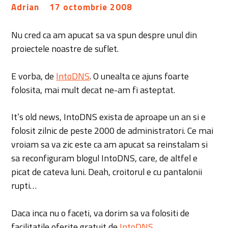
Adrian
17 octombrie 2008
Nu cred ca am apucat sa va spun despre unul din
proiectele noastre de suflet.
E vorba, de
IntoDNS
. O unealta ce ajuns foarte
folosita, mai mult decat ne-am fi asteptat.
It’s old news, IntoDNS exista de aproape un an si e
folosit zilnic de peste 2000 de administratori. Ce mai
vroiam sa va zic este ca am apucat sa reinstalam si
sa reconfiguram blogul IntoDNS, care, de altfel e
picat de cateva luni. Deah, croitorul e cu pantalonii
rupti…
Daca inca nu o faceti, va dorim sa va folositi de
facilitatile oferite gratuit de
IntoDNS
.